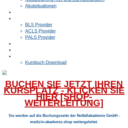
Akutsituationen
Rettungsdienst
AHA
BLS Provider
ACLS Provider
PALS Provider
Vorstudium Medizin
Kontakt
Buchen
Kursbuch Download
BUCHEN SIE JETZT IHREN
KURSPLATZ - KLICKEN SIE
HIER [SHOP-
WEITERLEITUNG]
Sie werden auf die Buchungsseite der Notfallakademie GmbH -
medizin-akademie.shop weitergeleitet.