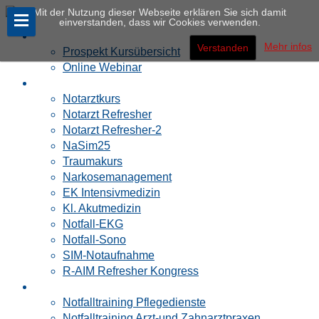
Mit der Nutzung dieser Webseite erklären Sie sich damit
einverstanden, dass wir Cookies verwenden.
Notfallakademie
Mehr infos
Verstanden
Prospekt Kursübersicht
Online Webinar
Ärzte
Notarztkurs
Notarzt Refresher
Notarzt Refresher-2
NaSim25
Traumakurs
Narkosemanagement
EK Intensivmedizin
Kl. Akutmedizin
Notfall-EKG
Notfall-Sono
SIM-Notaufnahme
R-AIM Refresher Kongress
PRAXIS
Notfalltraining Pflegedienste
Notfalltraining Arzt-und Zahnarztpraxen